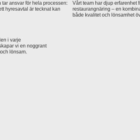
 tar ansvar för hela processen:
Vårt team har djup erfarenhet 
ett hyresavtal är tecknat kan
restaurangnäring – en kombinat
både kvalitet och lönsamhet öv
en i varje
skapar vi en noggrant
 och lönsam.